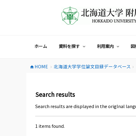
コ
ン
テ
ン
ツ
へ
ス
ホーム
資料を探す
利用案内
図
キ
ッ
プ
HOME
北海道大学学位論文目録データベース
home
chevron_right
chevron_right
Search results
Search results are displayed in the origlnal lang
1 items found.