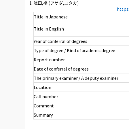
浅田,裕 (アサダ,ユタカ)
https
Title in Japanese
Title in English
Year of conferral of degrees
Type of degree / Kind of academic degree
Report number
Date of conferral of degrees
The primary examiner / A deputy examiner
Location
Call number
Comment
Summary