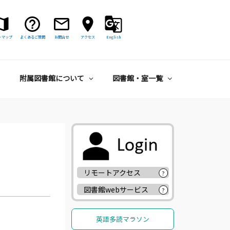
トマップ
よくあるご質問
お問合せ
アクセス
English
附属図書館について
図書館・室一覧
リモートアクセス
?
図書館webサービス
?
英語多読マラソン