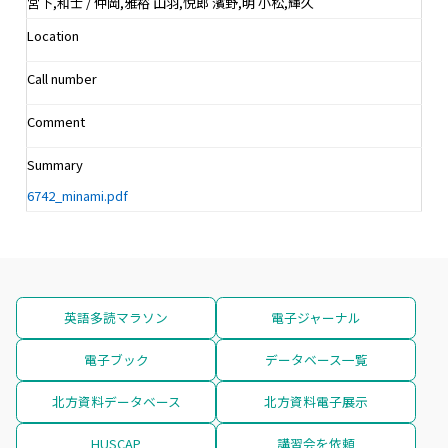
宮下,和士 / 仲岡,雅裕 山羽,悦郎 濱野,明 小松,輝久
Location
Call number
Comment
Summary
6742_minami.pdf
英語多読マラソン
電子ジャーナル
電子ブック
データベース一覧
北方資料データベース
北方資料電子展示
HUSCAP
講習会を依頼