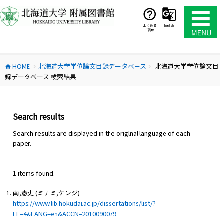
コ
ン
テ
よくある
English
ご質問
ン
ツ
へ
HOME
北海道大学学位論文目録データベース
北海道大学学位論文目
ス
home
chevron_right
chevron_right
録データベース 検索結果
キ
ッ
プ
Search results
Search results are displayed in the origlnal language of each
paper.
1 items found.
南,憲吏 (ミナミ,ケンジ)
https://www.lib.hokudai.ac.jp/dissertations/list/?
FF=4&LANG=en&ACCN=2010090079