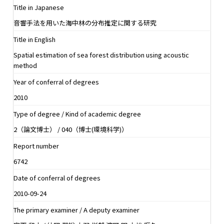
Title in Japanese
音響手法を用いた海中林の分布推定に関する研究
Title in English
Spatial estimation of sea forest distribution using acoustic
method
Year of conferral of degrees
2010
Type of degree / Kind of academic degree
2（論文博士） / 040（博士(環境科学)）
Report number
6742
Date of conferral of degrees
2010-09-24
The primary examiner / A deputy examiner