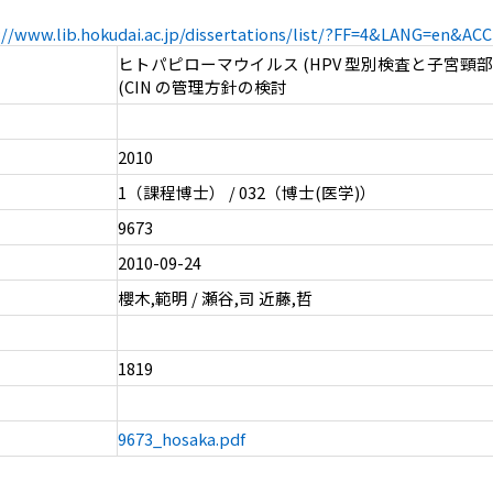
://www.lib.hokudai.ac.jp/dissertations/list/?FF=4&LANG=en&A
ヒトパピローマウイルス (HPV 型別検査と子宮頸
(CIN の管理方針の検討
2010
1（課程博士） / 032（博士(医学)）
9673
2010-09-24
櫻木,範明 / 瀬谷,司 近藤,哲
1819
9673_hosaka.pdf