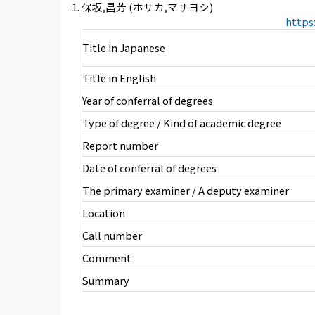
保坂,昌芳 (ホサカ,マサヨシ)
https
Title in Japanese
Title in English
Year of conferral of degrees
Type of degree / Kind of academic degree
Report number
Date of conferral of degrees
The primary examiner / A deputy examiner
Location
Call number
Comment
Summary