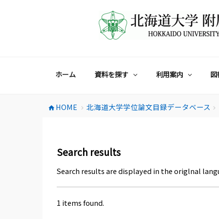
コ
ン
テ
ン
ツ
へ
ス
ホーム
資料を探す
利用案内
図
キ
ッ
プ
HOME
北海道大学学位論文目録データベース
home
chevron_right
chevron_right
Search results
Search results are displayed in the origlnal lang
1 items found.