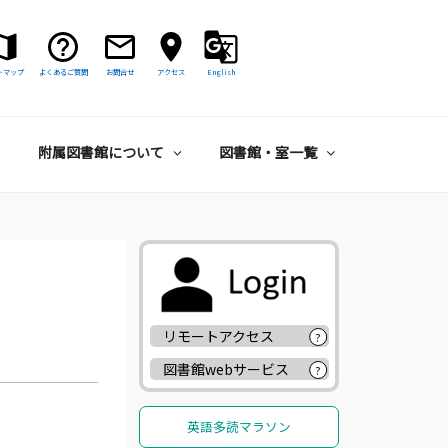
トマップ
よくあるご質問
お問合せ
アクセス
English
附属図書館について
図書館・室一覧
リモートアクセス
?
図書館webサービス
?
英語多読マラソン