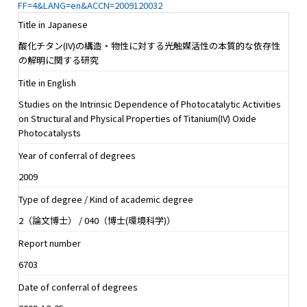
FF=4&LANG=en&ACCN=2009120032
Title in Japanese
酸化チタン(IV)の構造・物性に対する光触媒活性の本質的な依存性
の解明に関する研究
Title in English
Studies on the Intrinsic Dependence of Photocatalytic Activities
on Structural and Physical Properties of Titanium(IV) Oxide
Photocatalysts
Year of conferral of degrees
2009
Type of degree / Kind of academic degree
2（論文博士） / 040（博士(環境科学)）
Report number
6703
Date of conferral of degrees