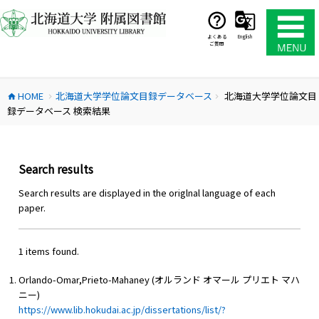
コ
ン
テ
よくある
English
ご質問
ン
ツ
へ
HOME
北海道大学学位論文目録データベース
北海道大学学位論文目
ス
home
chevron_right
chevron_right
録データベース 検索結果
キ
ッ
プ
Search results
Search results are displayed in the origlnal language of each
paper.
1 items found.
Orlando-Omar,Prieto-Mahaney (オルランド オマール プリエト マハ
ニー)
https://www.lib.hokudai.ac.jp/dissertations/list/?