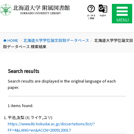
コ
ン
テ
よくある
English
ご質問
ン
ツ
へ
HOME
北海道大学学位論文目録データベース
北海道大学学位論文目
ス
home
chevron_right
chevron_right
録データベース 検索結果
キ
ッ
プ
Search results
Search results are displayed in the origlnal language of each
paper.
1 items found.
平池,友梨 (ヒライケ,ユリ)
https://www.lib.hokudai.ac.jp/dissertations/list/?
FF=4&LANG=en&ACCN=2009120017