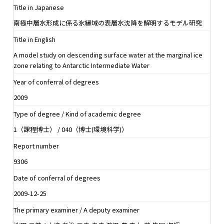
Title in Japanese
南極中層水形成に係る氷縁域の表層水沈降を解明するモデル研究
Title in English
A model study on descending surface water at the marginal ice
zone relating to Antarctic Intermediate Water
Year of conferral of degrees
2009
Type of degree / Kind of academic degree
1（課程博士） / 040（博士(環境科学)）
Report number
9306
Date of conferral of degrees
2009-12-25
The primary examiner / A deputy examiner