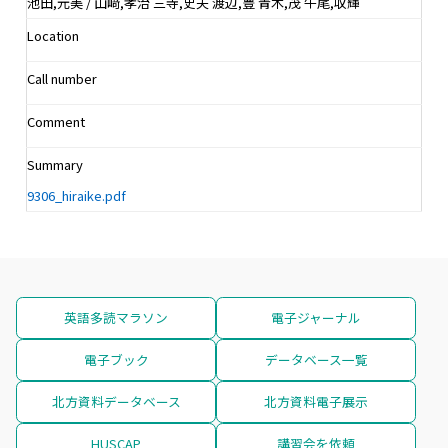
池田,元美 / 山﨑,孝治 三寺,史夫 渡辺,豊 青木,茂 牛尾,収輝
Location
Call number
Comment
Summary
9306_hiraike.pdf
英語多読マラソン
電子ジャーナル
電子ブック
データベース一覧
北方資料データベース
北方資料電子展示
HUSCAP
講習会を依頼