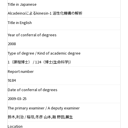
Title in Japanese
Alcadeinαによるkinesin-1 活性化機構の解析
Title in English
Year of conferral of degrees
2008
Type of degree / Kind of academic degree
1（課程博士） / 124（博士(生命科学)）
Report number
9184
Date of conferral of degrees
2009-03-25
The primary examiner / A deputy examiner
鈴木,利治 / 稲垣,冬彦 山本,融 野田,展生
Location