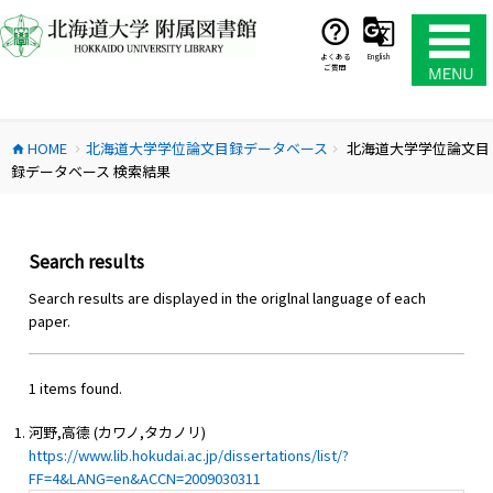
コ
ン
テ
よくある
English
ご質問
ン
ツ
へ
HOME
北海道大学学位論文目録データベース
北海道大学学位論文目
ス
home
chevron_right
chevron_right
録データベース 検索結果
キ
ッ
プ
Search results
Search results are displayed in the origlnal language of each
paper.
1 items found.
河野,高德 (カワノ,タカノリ)
https://www.lib.hokudai.ac.jp/dissertations/list/?
FF=4&LANG=en&ACCN=2009030311