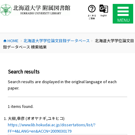
コ
ン
テ
よくある
English
ご質問
ン
ツ
へ
HOME
北海道大学学位論文目録データベース
北海道大学学位論文目
ス
home
chevron_right
chevron_right
録データベース 検索結果
キ
ッ
プ
Search results
Search results are displayed in the origlnal language of each
paper.
1 items found.
大柳,幸彦 (オオヤナギ,ユキヒコ)
https://www.lib.hokudai.ac.jp/dissertations/list/?
FF=4&LANG=en&ACCN=2009030179