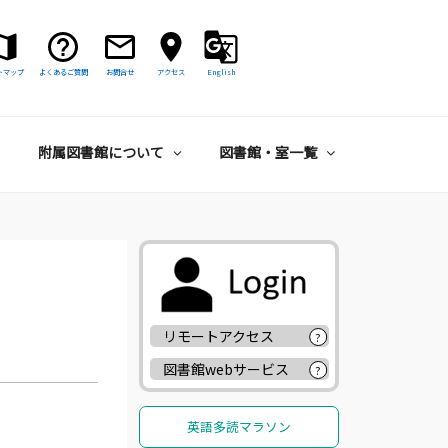
トマップ
よくあるご質問
お問合せ
アクセス
English
附属図書館について
図書館・室一覧
リモートアクセス
?
図書館webサービス
?
英語多読マラソン