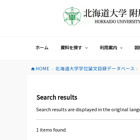
コ
ン
テ
ン
ツ
へ
ス
ホーム
資料を探す
利用案内
図
キ
ッ
プ
HOME
北海道大学学位論文目録データベース
home
chevron_right
chevron_right
Search results
Search results are displayed in the origlnal lang
1 items found.