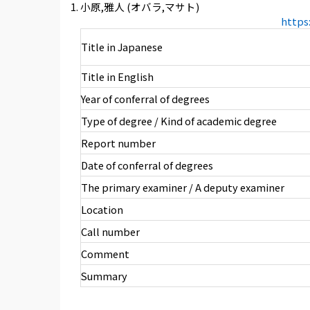
小原,雅人 (オバラ,マサト)
https
Title in Japanese
Title in English
Year of conferral of degrees
Type of degree / Kind of academic degree
Report number
Date of conferral of degrees
The primary examiner / A deputy examiner
Location
Call number
Comment
Summary