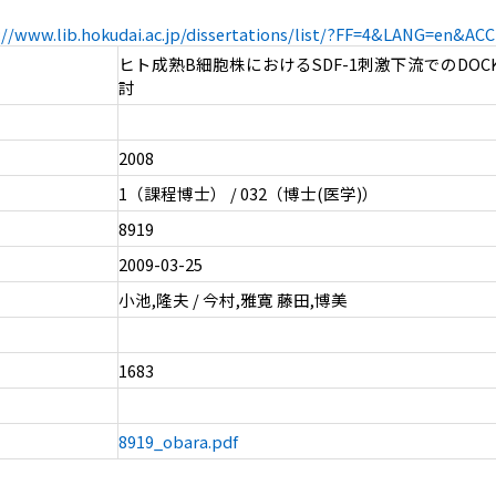
://www.lib.hokudai.ac.jp/dissertations/list/?FF=4&LANG=en&A
ヒト成熟B細胞株におけるSDF-1刺激下流でのDOC
討
2008
1（課程博士） / 032（博士(医学)）
8919
2009-03-25
小池,隆夫 / 今村,雅寛 藤田,博美
1683
8919_obara.pdf