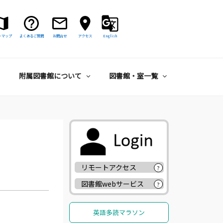
トマップ
よくあるご質問
お問合せ
アクセス
English
附属図書館について
図書館・室一覧
リモートアクセス
?
図書館webサービス
?
英語多読マラソン