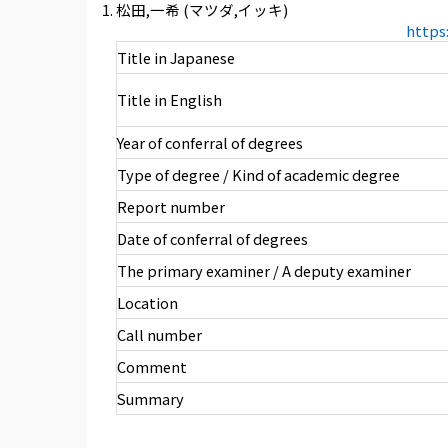
松田,一希 (マツダ,イッキ)
https
Title in Japanese
Title in English
Year of conferral of degrees
Type of degree / Kind of academic degree
Report number
Date of conferral of degrees
The primary examiner / A deputy examiner
Location
Call number
Comment
Summary