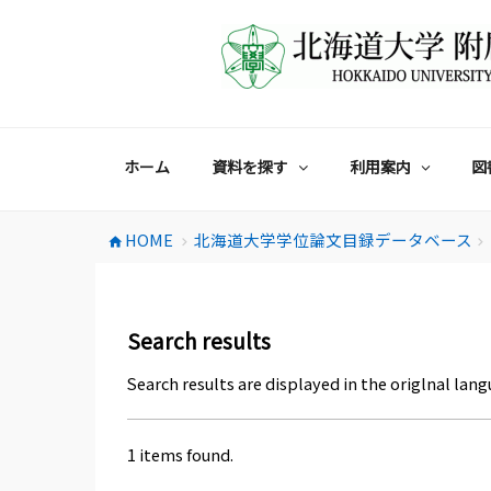
コ
ン
テ
ン
ツ
へ
ス
ホーム
資料を探す
利用案内
図
キ
ッ
プ
HOME
北海道大学学位論文目録データベース
home
chevron_right
chevron_right
Search results
Search results are displayed in the origlnal lang
1 items found.