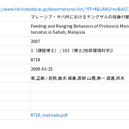
://www.lib.hokudai.ac.jp/dissertations/list/?FF=4&LANG=en&A
マレーシア・サバ州におけるテングザルの採食行
Feeding and Ranging Behaviors of Proboscis Mon
larvatus in Sabah, Malaysia
2007
1（課程博士） / 103（博士(地球環境科学)）
8718
2008-03-25
東,正剛 / 岩熊,敏夫 揚妻,直樹 山極,寿一 渡邊,邦夫
8718_matsuda.pdf