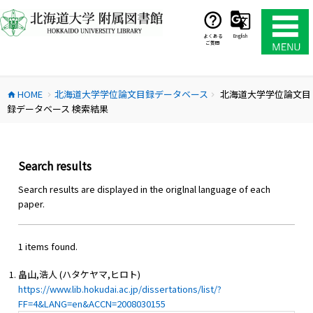
コ
ン
テ
よくある
English
ご質問
ン
ツ
へ
HOME
北海道大学学位論文目録データベース
北海道大学学位論文目
ス
home
chevron_right
chevron_right
録データベース 検索結果
キ
ッ
プ
Search results
Search results are displayed in the origlnal language of each
paper.
1 items found.
畠山,浩人 (ハタケヤマ,ヒロト)
https://www.lib.hokudai.ac.jp/dissertations/list/?
FF=4&LANG=en&ACCN=2008030155