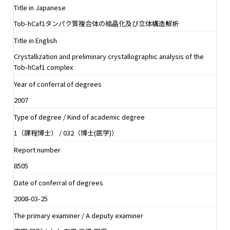
Title in Japanese
Tob-hCaf1タンパク質複合体の結晶化及び立体構造解析
Title in English
Crystallization and preliminary crystallographic analysis of the
Tob-hCaf1 complex
Year of conferral of degrees
2007
Type of degree / Kind of academic degree
1（課程博士） / 032（博士(医学)）
Report number
8505
Date of conferral of degrees
2008-03-25
The primary examiner / A deputy examiner