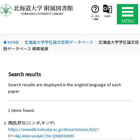
コ
ン
テ
よくある
English
ご質問
ン
ツ
へ
HOME
北海道大学学位論文目録データベース
北海道大学学位論文目
ス
home
chevron_right
chevron_right
録データベース 検索結果
キ
ッ
プ
Search results
Search results are displayed in the origlnal language of each
paper.
1 items found.
西田,欽也 (ニシダ,キンヤ)
https://www.lib.hokudai.ac.jp/dissertations/list/?
FF=4&LANG=en&ACCN=2008030093