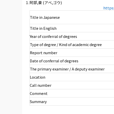
阿部,豪 (アベ,ゴウ)
https
Title in Japanese
Title in English
Year of conferral of degrees
Type of degree / Kind of academic degree
Report number
Date of conferral of degrees
The primary examiner / A deputy examiner
Location
Call number
Comment
Summary