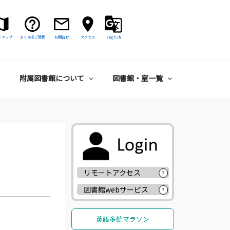
トマップ
よくあるご質問
お問合せ
アクセス
English
附属図書館について
図書館・室一覧
リモートアクセス
?
図書館webサービス
?
英語多読マラソン