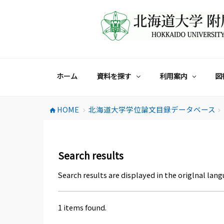
コ
ン
テ
ン
ツ
へ
ス
ホーム
資料を探す
利用案内
図
キ
ッ
プ
HOME
北海道大学学位論文目録データベース
home
chevron_right
chevron_right
Search results
Search results are displayed in the origlnal lang
1 items found.