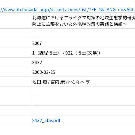
://www.lib.hokudai.ac.jp/dissertations/list/?FF=4&LANG=en&A
北海道におけるアライグマ対策の地域生態学的研
防止に主眼をおいた外来種対策の実践と検証～
2007
1（課程博士） / 022（博士(文学)）
8432
2008-03-25
池田,透 / 宮内,泰介 佐々木,亨
8432_abe.pdf