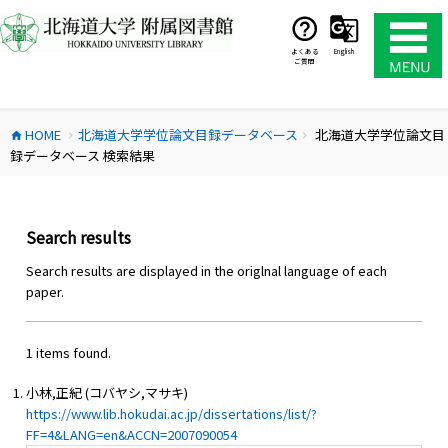
コ
ン
テ
よくある
English
ご質問
ン
ツ
へ
HOME
北海道大学学位論文目録データベース
北海道大学学位論文目
ス
home
chevron_right
chevron_right
録データベース 検索結果
キ
ッ
プ
Search results
Search results are displayed in the origlnal language of each
paper.
1 items found.
小林,正紀 (コバヤシ,マサキ)
https://www.lib.hokudai.ac.jp/dissertations/list/?
FF=4&LANG=en&ACCN=2007090054