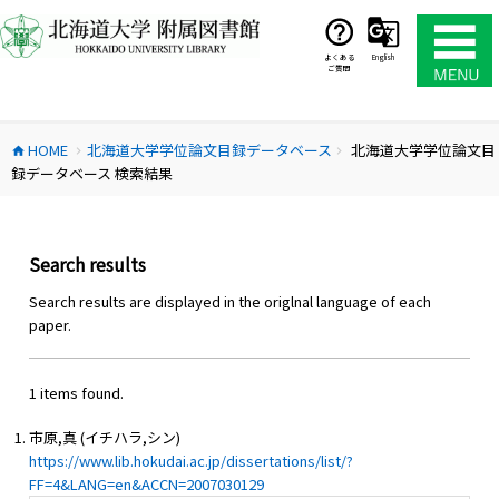
コ
ン
テ
よくある
English
ご質問
ン
ツ
へ
HOME
北海道大学学位論文目録データベース
北海道大学学位論文目
ス
home
chevron_right
chevron_right
録データベース 検索結果
キ
ッ
プ
Search results
Search results are displayed in the origlnal language of each
paper.
1 items found.
市原,真 (イチハラ,シン)
https://www.lib.hokudai.ac.jp/dissertations/list/?
FF=4&LANG=en&ACCN=2007030129