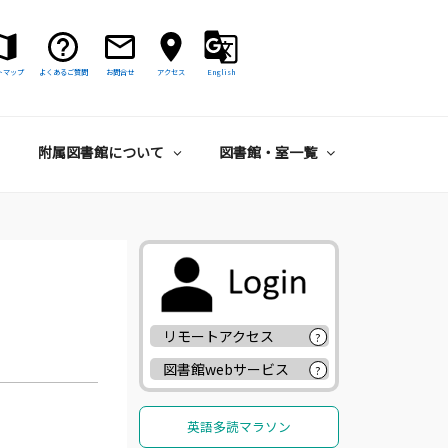
トマップ
よくあるご質問
お問合せ
アクセス
English
附属図書館について
図書館・室一覧
リモートアクセス
?
図書館webサービス
?
英語多読マラソン