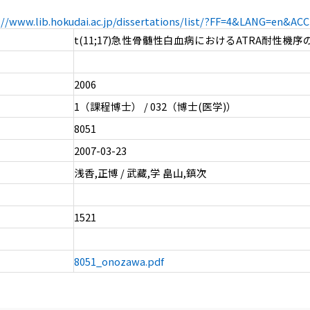
://www.lib.hokudai.ac.jp/dissertations/list/?FF=4&LANG=en&A
t(11;17)急性骨髄性白血病におけるATRA耐性機序
2006
1（課程博士） / 032（博士(医学)）
8051
2007-03-23
浅香,正博 / 武藏,学 畠山,鎮次
1521
8051_onozawa.pdf