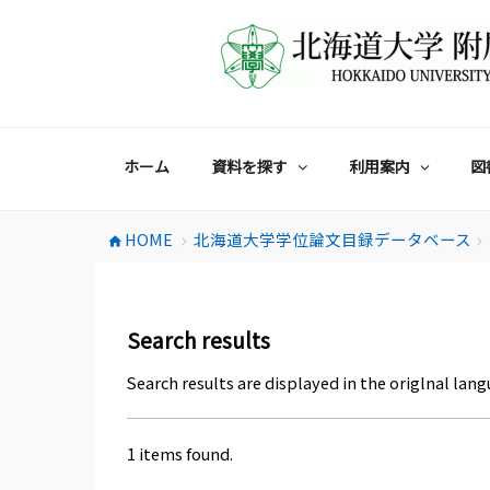
コ
ン
テ
ン
ツ
へ
ス
ホーム
資料を探す
利用案内
図
キ
ッ
プ
HOME
北海道大学学位論文目録データベース
home
chevron_right
chevron_right
Search results
Search results are displayed in the origlnal lang
1 items found.