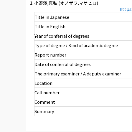
小野澤,真弘 (オノザワ,マサヒロ)
https
Title in Japanese
Title in English
Year of conferral of degrees
Type of degree / Kind of academic degree
Report number
Date of conferral of degrees
The primary examiner / A deputy examiner
Location
Call number
Comment
Summary