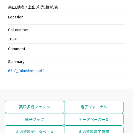
畠山,鎮次 / 上出,利光 藤堂,省
Location
Call number
1614
Comment
Summary
6418_fukushima.pdf
英語多読マラソン
電子ジャーナル
電子ブック
データベース一覧
北方資料データベース
北方資料電子展示