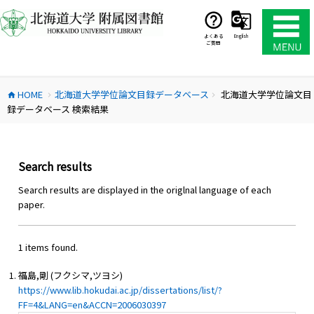
コ
ン
テ
よくある
English
ご質問
ン
ツ
へ
HOME
北海道大学学位論文目録データベース
北海道大学学位論文目
ス
home
chevron_right
chevron_right
録データベース 検索結果
キ
ッ
プ
Search results
Search results are displayed in the origlnal language of each
paper.
1 items found.
福島,剛 (フクシマ,ツヨシ)
https://www.lib.hokudai.ac.jp/dissertations/list/?
FF=4&LANG=en&ACCN=2006030397