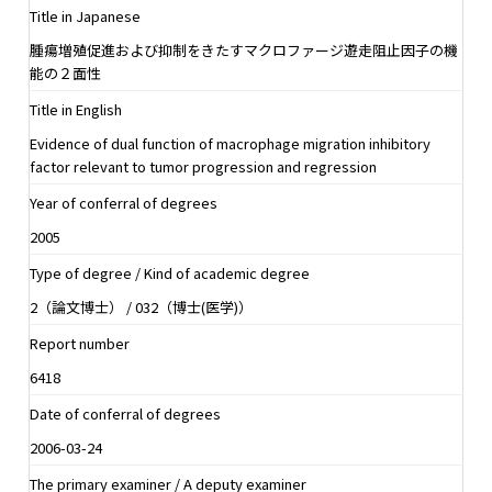
Title in Japanese
腫瘍増殖促進および抑制をきたすマクロファージ遊走阻止因子の機
能の２面性
Title in English
Evidence of dual function of macrophage migration inhibitory
factor relevant to tumor progression and regression
Year of conferral of degrees
2005
Type of degree / Kind of academic degree
2（論文博士） / 032（博士(医学)）
Report number
6418
Date of conferral of degrees
2006-03-24
The primary examiner / A deputy examiner