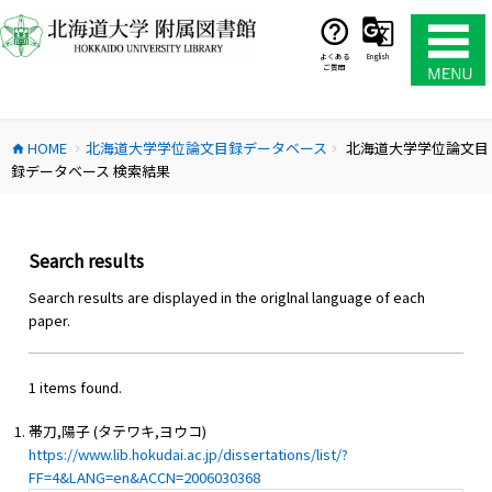
コ
ン
テ
よくある
English
ご質問
ン
ツ
へ
HOME
北海道大学学位論文目録データベース
北海道大学学位論文目
ス
home
chevron_right
chevron_right
録データベース 検索結果
キ
ッ
プ
Search results
Search results are displayed in the origlnal language of each
paper.
1 items found.
帯刀,陽子 (タテワキ,ヨウコ)
https://www.lib.hokudai.ac.jp/dissertations/list/?
FF=4&LANG=en&ACCN=2006030368