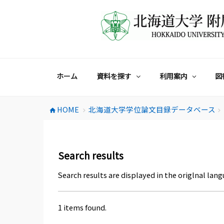
コ
ン
テ
ン
ツ
へ
ス
ホーム
資料を探す
利用案内
図
キ
ッ
プ
HOME
北海道大学学位論文目録データベース
home
chevron_right
chevron_right
Search results
Search results are displayed in the origlnal lang
1 items found.