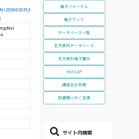
電子ジャーナル
CCN=2006030353
性
電子ブック
empferi
データベース一覧
an
北方資料データベース
北方資料電子展示
HUSCAP
講習会を依頼
図書館へのご支援
サイト内検索