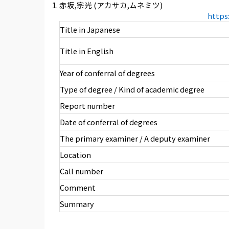
赤坂,宗光 (アカサカ,ムネミツ)
https
Title in Japanese
Title in English
Year of conferral of degrees
Type of degree / Kind of academic degree
Report number
Date of conferral of degrees
The primary examiner / A deputy examiner
Location
Call number
Comment
Summary