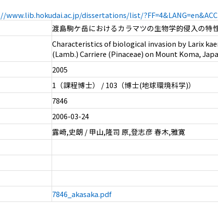
://www.lib.hokudai.ac.jp/dissertations/list/?FF=4&LANG=en&A
渡島駒ケ岳におけるカラマツの生物学的侵入の特
Characteristics of biological invasion by Larix ka
(Lamb.) Carriere (Pinaceae) on Mount Koma, Jap
2005
1（課程博士） / 103（博士(地球環境科学)）
7846
2006-03-24
露崎,史朗 / 甲山,隆司 原,登志彦 春木,雅寛
7846_akasaka.pdf