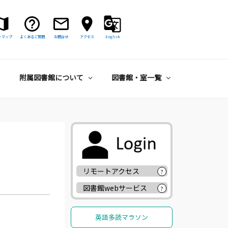
トマップ
よくあるご質問
お問合せ
アクセス
English
附属図書館について
図書館・室一覧
リモートアクセス
?
図書館webサービス
?
英語多読マラソン