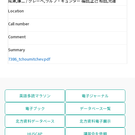
成瀬,廉二 / グレーベ,ラルフ・ギュンター 福田,正己 和田,充雄
Location
Call number
Comment
Summary
7386_tchoumitchev.pdf
英語多読マラソン
電子ジャーナル
電子ブック
データベース一覧
北方資料データベース
北方資料電子展示
HUSCAP
講習会を依頼