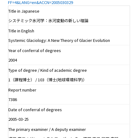
FF=4&LANG=en&ACCN=2005030329
Title in Japanese
システミック氷河学：氷河変動の新しい理論
Title in English
Systemic Glaciology: A New Theory of Glacier Evolution
Year of conferral of degrees
2004
Type of degree / Kind of academic degree
1（課程博士） / 103（博士(地球環境科学)）
Report number
7386
Date of conferral of degrees
2005-03-25
The primary examiner / A deputy examiner