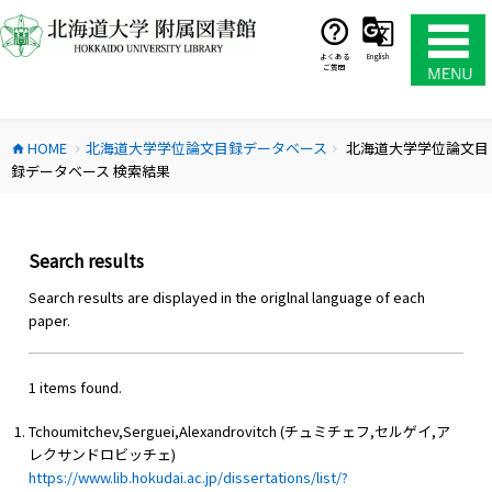
コ
ン
テ
よくある
English
ご質問
ン
ツ
へ
HOME
北海道大学学位論文目録データベース
北海道大学学位論文目
ス
home
chevron_right
chevron_right
録データベース 検索結果
キ
ッ
プ
Search results
Search results are displayed in the origlnal language of each
paper.
1 items found.
Tchoumitchev,Serguei,Alexandrovitch (チュミチェフ,セルゲイ,ア
レクサンドロビッチェ)
https://www.lib.hokudai.ac.jp/dissertations/list/?