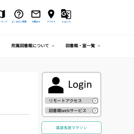
トマップ
よくあるご質問
お問合せ
アクセス
English
附属図書館について
図書館・室一覧
リモートアクセス
?
図書館webサービス
?
英語多読マラソン