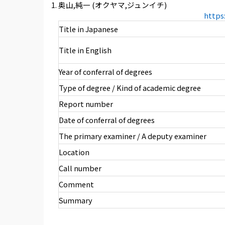
奥山,純一 (オクヤマ,ジュンイチ)
https
Title in Japanese
Title in English
Year of conferral of degrees
Type of degree / Kind of academic degree
Report number
Date of conferral of degrees
The primary examiner / A deputy examiner
Location
Call number
Comment
Summary