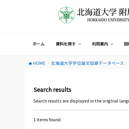
コ
ン
テ
ン
ツ
へ
ス
ホーム
資料を探す
利用案内
図
キ
ッ
プ
HOME
北海道大学学位論文目録データベース
home
chevron_right
chevron_right
Search results
Search results are displayed in the origlnal lang
1 items found.