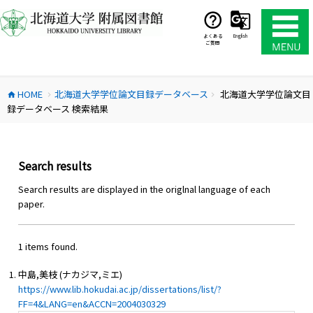
コ
ン
テ
よくある
English
ご質問
ン
ツ
へ
HOME
北海道大学学位論文目録データベース
北海道大学学位論文目
ス
home
chevron_right
chevron_right
録データベース 検索結果
キ
ッ
プ
Search results
Search results are displayed in the origlnal language of each
paper.
1 items found.
中島,美枝 (ナカジマ,ミエ)
https://www.lib.hokudai.ac.jp/dissertations/list/?
FF=4&LANG=en&ACCN=2004030329