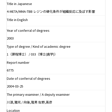
Title in Japanese
4-META/MMA-TBB レジンの硬化条件が組織反応に及ぼす影響
Title in English
Year of conferral of degrees
2003
Type of degree / Kind of academic degree
1（課程博士） / 033（博士(歯学)）
Report number
6775
Date of conferral of degrees
2004-03-25
The primary examiner / A deputy examiner
川浪,雅光 / 向後,隆男 佐野,英彦
Location