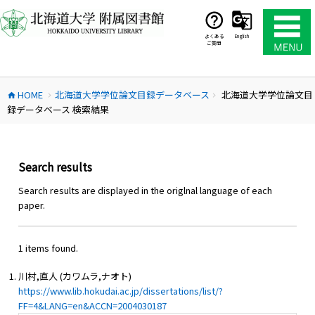
コ
ン
テ
よくある
English
ご質問
ン
ツ
へ
HOME
北海道大学学位論文目録データベース
北海道大学学位論文目
ス
home
chevron_right
chevron_right
録データベース 検索結果
キ
ッ
プ
Search results
Search results are displayed in the origlnal language of each
paper.
1 items found.
川村,直人 (カワムラ,ナオト)
https://www.lib.hokudai.ac.jp/dissertations/list/?
FF=4&LANG=en&ACCN=2004030187