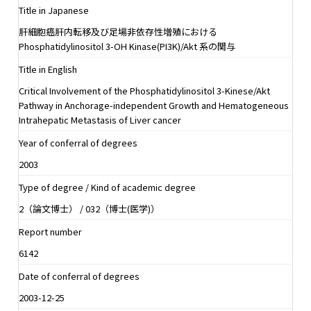
Title in Japanese
肝細胞癌肝内転移及び足場非依存性増殖における
Phosphatidylinositol 3-OH Kinase(PI3K)/Akt 系の関与
Title in English
Critical Involvement of the Phosphatidylinositol 3-Kinese/Akt
Pathway in Anchorage-independent Growth and Hematogeneous
Intrahepatic Metastasis of Liver cancer
Year of conferral of degrees
2003
Type of degree / Kind of academic degree
2（論文博士） / 032（博士(医学)）
Report number
6142
Date of conferral of degrees
2003-12-25