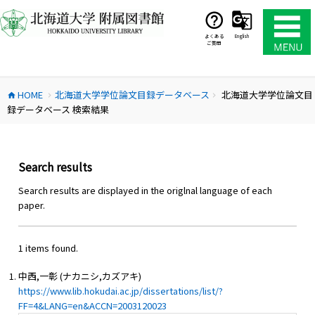
コ
ン
テ
よくある
English
ご質問
ン
ツ
へ
HOME
北海道大学学位論文目録データベース
北海道大学学位論文目
ス
home
chevron_right
chevron_right
録データベース 検索結果
キ
ッ
プ
Search results
Search results are displayed in the origlnal language of each
paper.
1 items found.
中西,一彰 (ナカニシ,カズアキ)
https://www.lib.hokudai.ac.jp/dissertations/list/?
FF=4&LANG=en&ACCN=2003120023