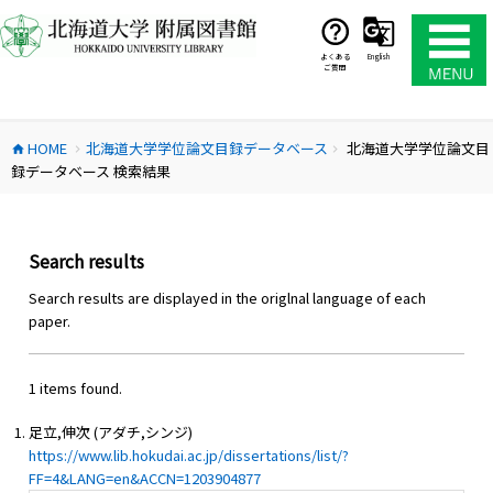
コ
ン
テ
よくある
English
ご質問
ン
ツ
へ
HOME
北海道大学学位論文目録データベース
北海道大学学位論文目
ス
home
chevron_right
chevron_right
録データベース 検索結果
キ
ッ
プ
Search results
Search results are displayed in the origlnal language of each
paper.
1 items found.
足立,伸次 (アダチ,シンジ)
https://www.lib.hokudai.ac.jp/dissertations/list/?
FF=4&LANG=en&ACCN=1203904877