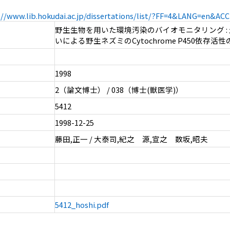
://www.lib.hokudai.ac.jp/dissertations/list/?FF=4&LANG=en&A
野生生物を用いた環境汚染のバイオモニタリング :
いによる野生ネズミのCytochrome P450依存活
1998
2（論文博士） / 038（博士(獣医学)）
5412
1998-12-25
藤田,正一 / 大泰司,紀之 源,宣之 数坂,昭夫
5412_hoshi.pdf