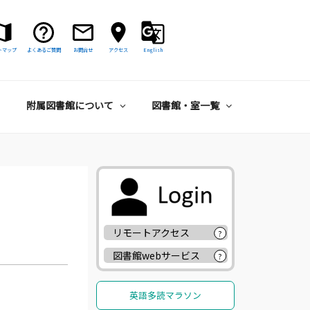
トマップ
よくあるご質問
お問合せ
アクセス
English
附属図書館について
図書館・室一覧
リモートアクセス
?
図書館webサービス
?
英語多読マラソン