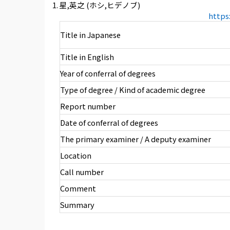
星,英之 (ホシ,ヒデノブ)
https
Title in Japanese
Title in English
Year of conferral of degrees
Type of degree / Kind of academic degree
Report number
Date of conferral of degrees
The primary examiner / A deputy examiner
Location
Call number
Comment
Summary