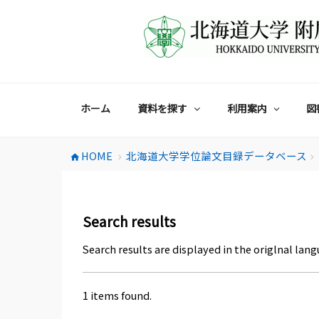
コ
ン
テ
ン
ツ
へ
ス
ホーム
資料を探す
利用案内
図
キ
ッ
プ
HOME
北海道大学学位論文目録データベース
home
chevron_right
chevron_right
Search results
Search results are displayed in the origlnal lang
1 items found.