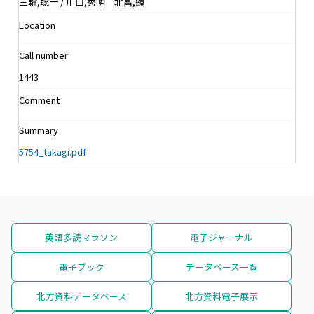
三輪,聡一 / 川口,秀明 北畠,顯
Location
Call number
1443
Comment
Summary
5754_takagi.pdf
英語多読マラソン
電子ジャーナル
電子ブック
データベース一覧
北方資料データベース
北方資料電子展示