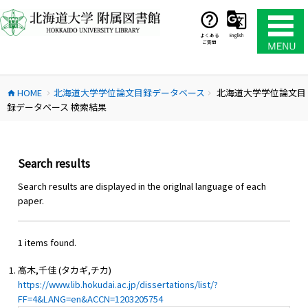
コ
ン
テ
よくある
English
ご質問
ン
ツ
へ
HOME
北海道大学学位論文目録データベース
北海道大学学位論文目
ス
home
chevron_right
chevron_right
録データベース 検索結果
キ
ッ
プ
Search results
Search results are displayed in the origlnal language of each
paper.
1 items found.
高木,千佳 (タカギ,チカ)
https://www.lib.hokudai.ac.jp/dissertations/list/?
FF=4&LANG=en&ACCN=1203205754