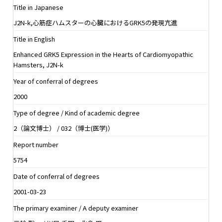
Title in Japanese
J2N-k,心筋症ハムスターの心臓におけるGRK5の発現亢進
Title in English
Enhanced GRK5 Expression in the Hearts of Cardiomyopathic
Hamsters, J2N-k
Year of conferral of degrees
2000
Type of degree / Kind of academic degree
2（論文博士） / 032（博士(医学)）
Report number
5754
Date of conferral of degrees
2001-03-23
The primary examiner / A deputy examiner