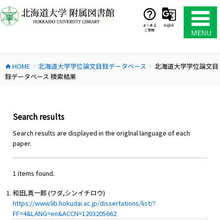
コ
ン
テ
よくある
English
ご質問
ン
ツ
へ
HOME
北海道大学学位論文目録データベース
北海道大学学位論文目
ス
home
chevron_right
chevron_right
録データベース 検索結果
キ
ッ
プ
Search results
Search results are displayed in the origlnal language of each
paper.
1 items found.
和田,真一郎 (ワダ,シンイチロウ)
https://www.lib.hokudai.ac.jp/dissertations/list/?
FF=4&LANG=en&ACCN=1203205662