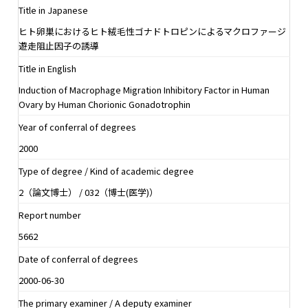
Title in Japanese
ヒト卵巣におけるヒト絨毛性ゴナドトロピンによるマクロファージ
遊走阻止因子の誘導
Title in English
Induction of Macrophage Migration Inhibitory Factor in Human
Ovary by Human Chorionic Gonadotrophin
Year of conferral of degrees
2000
Type of degree / Kind of academic degree
2（論文博士） / 032（博士(医学)）
Report number
5662
Date of conferral of degrees
2000-06-30
The primary examiner / A deputy examiner