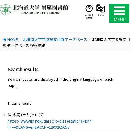
コ
ン
テ
よくある
English
ご質問
ン
ツ
へ
HOME
北海道大学学位論文目録データベース
北海道大学学位論文目
ス
home
chevron_right
chevron_right
録データベース 検索結果
キ
ッ
プ
Search results
Search results are displayed in the origlnal language of each
paper.
1 items found.
仲,紘嗣 (ナカ,ヒロジ)
https://www.lib.hokudai.ac.jp/dissertations/list/?
FF=4&LANG=en&ACCN=1203205656