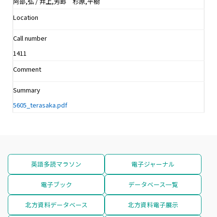
阿部,弘 / 井上,芳郎 杉原,平樹
Location
Call number
1411
Comment
Summary
5605_terasaka.pdf
英語多読マラソン
電子ジャーナル
電子ブック
データベース一覧
北方資料データベース
北方資料電子展示