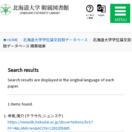
コ
ン
テ
よくある
English
ご質問
ン
ツ
へ
HOME
北海道大学学位論文目録データベース
北海道大学学位論文目
ス
home
chevron_right
chevron_right
録データベース 検索結果
キ
ッ
プ
Search results
Search results are displayed in the origlnal language of each
paper.
1 items found.
寺坂,俊介 (テラサカ,シュンスケ)
https://www.lib.hokudai.ac.jp/dissertations/list/?
FF=4&LANG=en&ACCN=1203205605