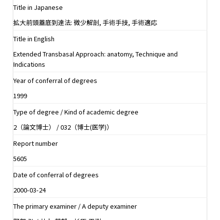
Title in Japanese
拡大前頭蓋底到達法: 微少解剖, 手術手技, 手術適応
Title in English
Extended Transbasal Approach: anatomy, Technique and
Indications
Year of conferral of degrees
1999
Type of degree / Kind of academic degree
2（論文博士） / 032（博士(医学)）
Report number
5605
Date of conferral of degrees
2000-03-24
The primary examiner / A deputy examiner