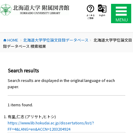
コ
ン
テ
よくある
English
ご質問
ン
ツ
へ
HOME
北海道大学学位論文目録データベース
北海道大学学位論文目
ス
home
chevron_right
chevron_right
録データベース 検索結果
キ
ッ
プ
Search results
Search results are displayed in the origlnal language of each
paper.
1 items found.
有里,仁志 (アリサト,ヒトシ)
https://www.lib.hokudai.ac.jp/dissertations/list/?
FF=4&LANG=en&ACCN=1203204924