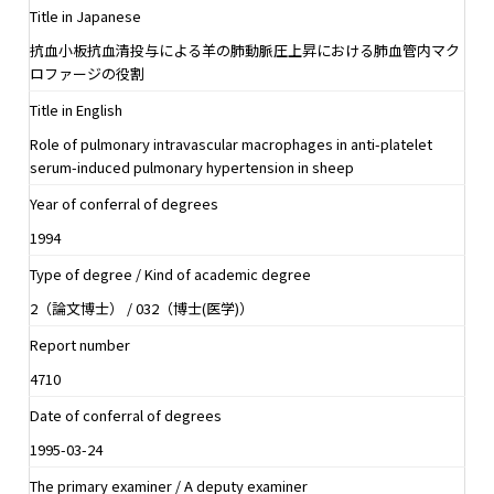
Title in Japanese
抗血小板抗血清投与による羊の肺動脈圧上昇における肺血管内マク
ロファージの役割
Title in English
Role of pulmonary intravascular macrophages in anti-platelet
serum-induced pulmonary hypertension in sheep
Year of conferral of degrees
1994
Type of degree / Kind of academic degree
2（論文博士） / 032（博士(医学)）
Report number
4710
Date of conferral of degrees
1995-03-24
The primary examiner / A deputy examiner