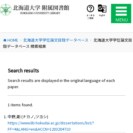
コ
ン
テ
よくある
English
ご質問
ン
ツ
へ
HOME
北海道大学学位論文目録データベース
北海道大学学位論文目
ス
home
chevron_right
chevron_right
録データベース 検索結果
キ
ッ
プ
Search results
Search results are displayed in the origlnal language of each
paper.
1 items found.
中野,剛 (ナカノ,ツヨシ)
https://www.lib.hokudai.ac.jp/dissertations/list/?
FF=4&LANG=en&ACCN=1203204710