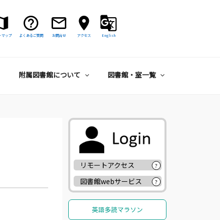
トマップ
よくあるご質問
お問合せ
アクセス
English
附属図書館について
図書館・室一覧
リモートアクセス
?
図書館webサービス
?
英語多読マラソン