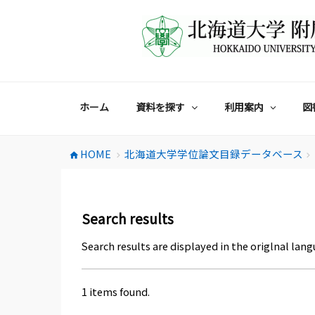
コ
ン
テ
ン
ツ
へ
ス
ホーム
資料を探す
利用案内
図
キ
ッ
プ
HOME
北海道大学学位論文目録データベース
home
chevron_right
chevron_right
Search results
Search results are displayed in the origlnal lang
1 items found.