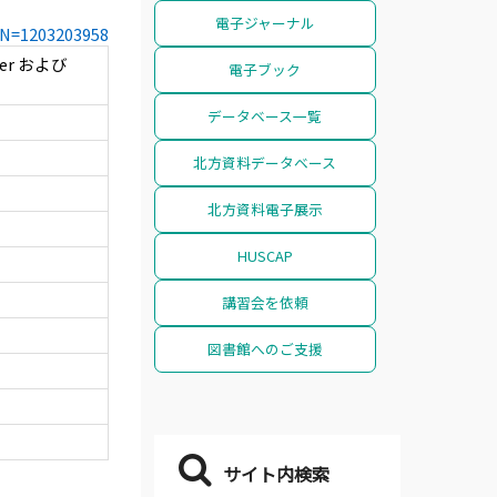
電子ジャーナル
CCN=1203203958
er および
電子ブック
データベース一覧
北方資料データベース
北方資料電子展示
HUSCAP
講習会を依頼
図書館へのご支援
サイト内検索