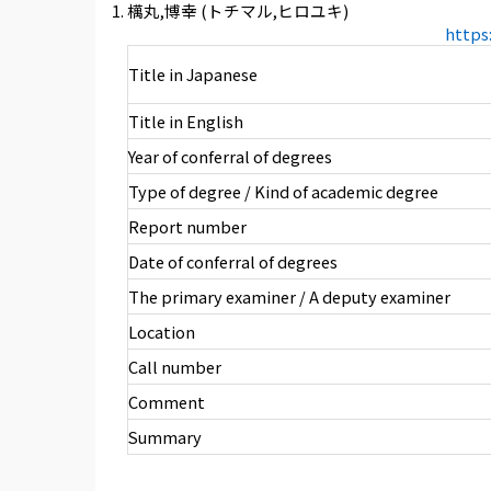
𣜜丸,博幸 (トチマル,ヒロユキ)
https
Title in Japanese
Title in English
Year of conferral of degrees
Type of degree / Kind of academic degree
Report number
Date of conferral of degrees
The primary examiner / A deputy examiner
Location
Call number
Comment
Summary