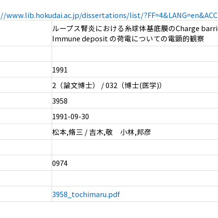
://www.lib.hokudai.ac.jp/dissertations/list/?FF=4&LANG=en&A
ループス腎炎における糸球体基底膜のCharge barri
Immune deposit の荷電についての電顕的観察
1991
2（論文博士） / 032（博士(医学)）
3958
1991-09-30
松本,脩三 / 吉木,敬 小林,邦彦
0974
3958_tochimaru.pdf