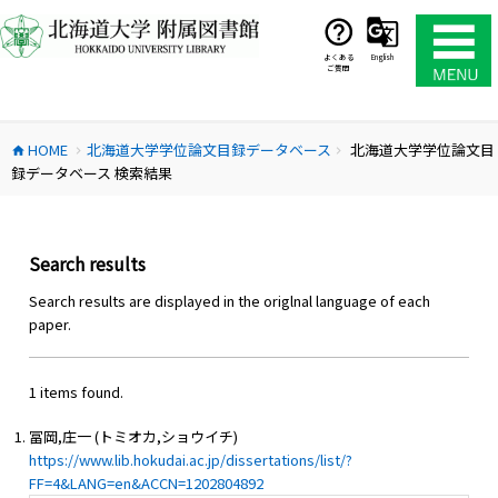
コ
ン
テ
よくある
English
ご質問
ン
ツ
へ
HOME
北海道大学学位論文目録データベース
北海道大学学位論文目
ス
home
chevron_right
chevron_right
録データベース 検索結果
キ
ッ
プ
Search results
Search results are displayed in the origlnal language of each
paper.
1 items found.
冨岡,庄一 (トミオカ,ショウイチ)
https://www.lib.hokudai.ac.jp/dissertations/list/?
FF=4&LANG=en&ACCN=1202804892