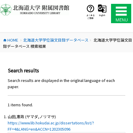
コ
ン
テ
よくある
English
ご質問
ン
ツ
へ
HOME
北海道大学学位論文目録データベース
北海道大学学位論文目
ス
home
chevron_right
chevron_right
録データベース 検索結果
キ
ッ
プ
Search results
Search results are displayed in the origlnal language of each
paper.
1 items found.
山田,憲政 (ヤマダ,ノリマサ)
https://www.lib.hokudai.ac.jp/dissertations/list/?
FF=4&LANG=en&ACCN=1202305096