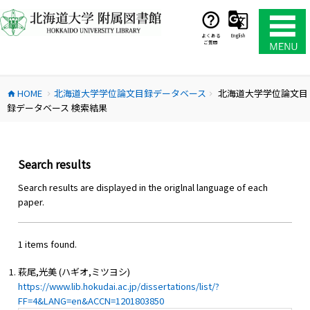
コ
ン
テ
よくある
English
ご質問
ン
ツ
へ
HOME
北海道大学学位論文目録データベース
北海道大学学位論文目
ス
home
chevron_right
chevron_right
録データベース 検索結果
キ
ッ
プ
Search results
Search results are displayed in the origlnal language of each
paper.
1 items found.
萩尾,光美 (ハギオ,ミツヨシ)
https://www.lib.hokudai.ac.jp/dissertations/list/?
FF=4&LANG=en&ACCN=1201803850