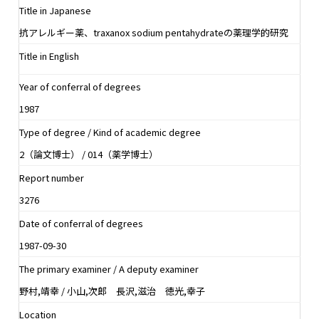
Title in Japanese
抗アレルギー薬、traxanox sodium pentahydrateの薬理学的研究
Title in English
Year of conferral of degrees
1987
Type of degree / Kind of academic degree
2（論文博士） / 014（薬学博士）
Report number
3276
Date of conferral of degrees
1987-09-30
The primary examiner / A deputy examiner
野村,靖幸 / 小山,次郎 長沢,滋治 徳光,幸子
Location