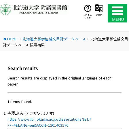
コ
ン
テ
よくある
English
ご質問
ン
ツ
へ
HOME
北海道大学学位論文目録データベース
北海道大学学位論文目
ス
home
chevron_right
chevron_right
録データベース 検索結果
キ
ッ
プ
Search results
Search results are displayed in the origlnal language of each
paper.
1 items found.
寺澤,道夫 (テラサワ,ミチオ)
https://www.lib.hokudai.ac.jp/dissertations/list/?
FF=4&LANG=en&ACCN=1201403276