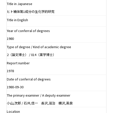
Title in Japanese
ヒト補体第1成分の生化学的研究
Title in English
Year of conferral of degrees
1980
Type of degree / Kind of academic degree
2（論文博士） / 014（薬学博士）
Report number
1978
Date of conferral of degrees
1980-09-30
The primary examiner / A deputy examiner
小山,次郎 / 石井,信一 長沢,滋治 横沢,英良
Location