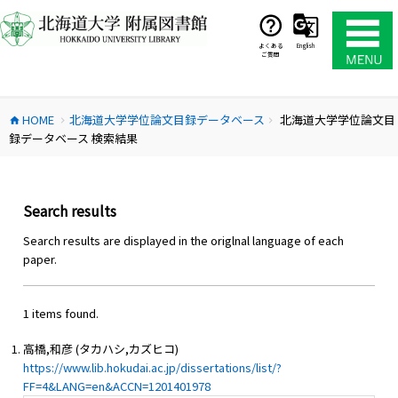
コ
ン
テ
よくある
English
ご質問
ン
ツ
へ
HOME
北海道大学学位論文目録データベース
北海道大学学位論文目
ス
home
chevron_right
chevron_right
録データベース 検索結果
キ
ッ
プ
Search results
Search results are displayed in the origlnal language of each
paper.
1 items found.
高橋,和彦 (タカハシ,カズヒコ)
https://www.lib.hokudai.ac.jp/dissertations/list/?
FF=4&LANG=en&ACCN=1201401978