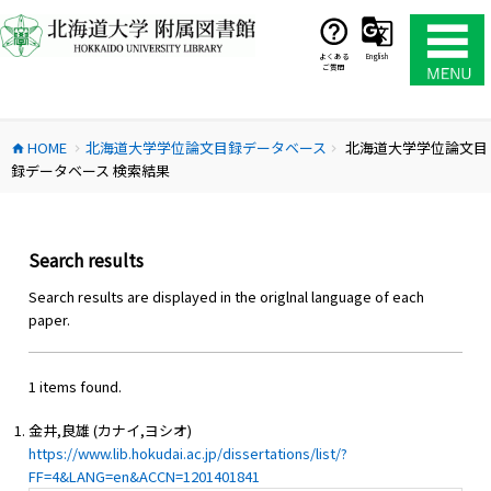
コ
ン
テ
よくある
English
ご質問
ン
ツ
へ
HOME
北海道大学学位論文目録データベース
北海道大学学位論文目
ス
home
chevron_right
chevron_right
録データベース 検索結果
キ
ッ
プ
Search results
Search results are displayed in the origlnal language of each
paper.
1 items found.
金井,良雄 (カナイ,ヨシオ)
https://www.lib.hokudai.ac.jp/dissertations/list/?
FF=4&LANG=en&ACCN=1201401841