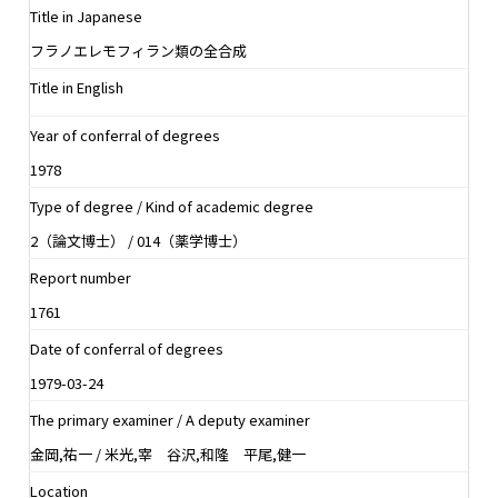
Title in Japanese
フラノエレモフィラン類の全合成
Title in English
Year of conferral of degrees
1978
Type of degree / Kind of academic degree
2（論文博士） / 014（薬学博士）
Report number
1761
Date of conferral of degrees
1979-03-24
The primary examiner / A deputy examiner
金岡,祐一 / 米光,宰 谷沢,和隆 平尾,健一
Location