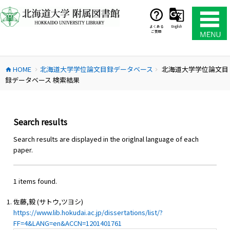
コ
ン
テ
よくある
English
ご質問
ン
ツ
へ
HOME
北海道大学学位論文目録データベース
北海道大学学位論文目
ス
home
chevron_right
chevron_right
録データベース 検索結果
キ
ッ
プ
Search results
Search results are displayed in the origlnal language of each
paper.
1 items found.
佐藤,毅 (サトウ,ツヨシ)
https://www.lib.hokudai.ac.jp/dissertations/list/?
FF=4&LANG=en&ACCN=1201401761