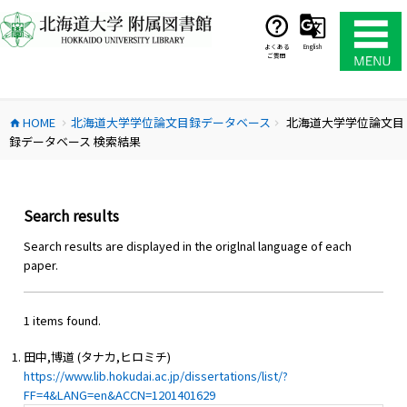
コ
ン
テ
よくある
English
ご質問
ン
ツ
へ
HOME
北海道大学学位論文目録データベース
北海道大学学位論文目
ス
home
chevron_right
chevron_right
録データベース 検索結果
キ
ッ
プ
Search results
Search results are displayed in the origlnal language of each
paper.
1 items found.
田中,博道 (タナカ,ヒロミチ)
https://www.lib.hokudai.ac.jp/dissertations/list/?
FF=4&LANG=en&ACCN=1201401629