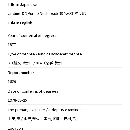
Title in Japanese
UridineよりPurine Nucleoside類への変換反応
Title in English
Year of conferral of degrees
1977
Type of degree / Kind of academic degree
2（論文博士） / 014（薬学博士）
Report number
1629
Date of conferral of degrees
1978-03-25
The primary examiner / A deputy examiner
上田,亨 / 水野,義久 実吉,峯郎 野村,哲士
Location