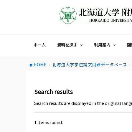
コ
ン
テ
ン
ツ
へ
ス
ホーム
資料を探す
利用案内
図
キ
ッ
プ
HOME
北海道大学学位論文目録データベース
home
chevron_right
chevron_right
Search results
Search results are displayed in the origlnal lang
1 items found.