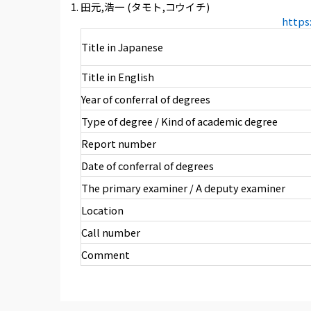
田元,浩一 (タモト,コウイチ)
https
Title in Japanese
Title in English
Year of conferral of degrees
Type of degree / Kind of academic degree
Report number
Date of conferral of degrees
The primary examiner / A deputy examiner
Location
Call number
Comment