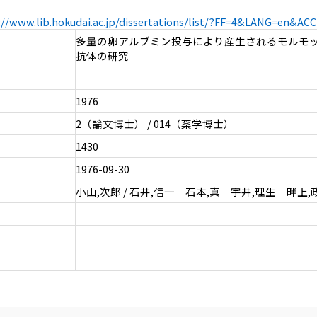
://www.lib.hokudai.ac.jp/dissertations/list/?FF=4&LANG=en&A
多量の卵アルブミン投与により産生されるモルモ
抗体の研究
1976
2（論文博士） / 014（薬学博士）
1430
1976-09-30
小山,次郎 / 石井,信一 石本,真 宇井,理生 畔上,