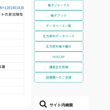
電子ジャーナル
CCN=1201401430
ットの非沈降性
電子ブック
データベース一覧
北方資料データベース
北方資料電子展示
HUSCAP
政雄
講習会を依頼
図書館へのご支援
サイト内検索