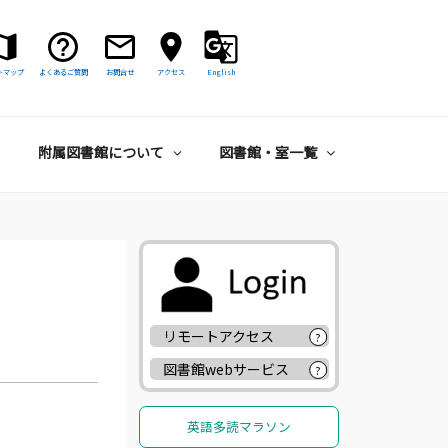
トマップ
よくあるご質問
お問合せ
アクセス
English
附属図書館について
図書館・室一覧
リモートアクセス
?
図書館webサービス
?
英語多読マラソン