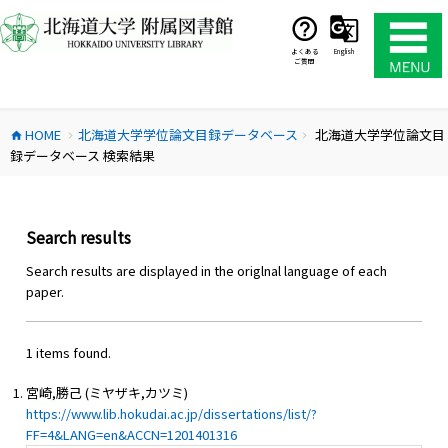
コ
ン
テ
よくある
English
ご質問
ン
ツ
へ
HOME
北海道大学学位論文目録データベース
北海道大学学位論文目
ス
home
chevron_right
chevron_right
録データベース 検索結果
キ
ッ
プ
Search results
Search results are displayed in the origlnal language of each
paper.
1 items found.
宮崎,勝己 (ミヤザキ,カツミ)
https://www.lib.hokudai.ac.jp/dissertations/list/?
FF=4&LANG=en&ACCN=1201401316