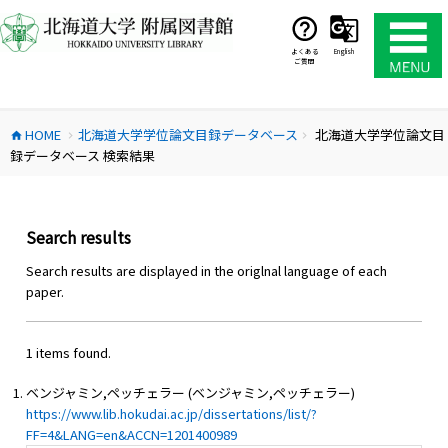
コ
ン
テ
よくある
English
ご質問
ン
ツ
へ
HOME
北海道大学学位論文目録データベース
北海道大学学位論文目
ス
home
chevron_right
chevron_right
録データベース 検索結果
キ
ッ
プ
Search results
Search results are displayed in the origlnal language of each
paper.
1 items found.
ベンジャミン,ペッチェラー (ベンジャミン,ペッチェラー)
https://www.lib.hokudai.ac.jp/dissertations/list/?
FF=4&LANG=en&ACCN=1201400989