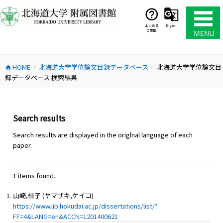
コ
ン
テ
よくある
English
ご質問
ン
ツ
へ
HOME
北海道大学学位論文目録データベース
北海道大学学位論文目
ス
home
chevron_right
chevron_right
録データベース 検索結果
キ
ッ
プ
Search results
Search results are displayed in the origlnal language of each
paper.
1 items found.
山崎,桂子 (ヤマザキ,ケイコ)
https://www.lib.hokudai.ac.jp/dissertations/list/?
FF=4&LANG=en&ACCN=1201400621