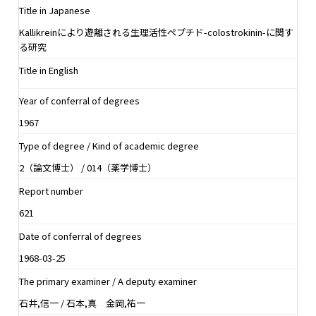
Title in Japanese
Kallikreinにより遊離される生理活性ペプチド-colostrokinin-に関す
る研究
Title in English
Year of conferral of degrees
1967
Type of degree / Kind of academic degree
2（論文博士） / 014（薬学博士）
Report number
621
Date of conferral of degrees
1968-03-25
The primary examiner / A deputy examiner
石井,信一 / 石本,真 金岡,祐一