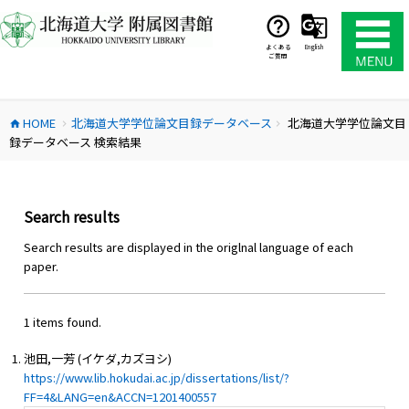
コ
ン
テ
よくある
English
ご質問
ン
ツ
へ
HOME
北海道大学学位論文目録データベース
北海道大学学位論文目
ス
home
chevron_right
chevron_right
録データベース 検索結果
キ
ッ
プ
Search results
Search results are displayed in the origlnal language of each
paper.
1 items found.
池田,一芳 (イケダ,カズヨシ)
https://www.lib.hokudai.ac.jp/dissertations/list/?
FF=4&LANG=en&ACCN=1201400557