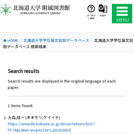
コ
ン
テ
よくある
English
ご質問
ン
ツ
へ
HOME
北海道大学学位論文目録データベース
北海道大学学位論文目
ス
home
chevron_right
chevron_right
録データベース 検索結果
キ
ッ
プ
Search results
Search results are displayed in the origlnal language of each
paper.
1 items found.
大森,桂一 (オオモリ,ケイイチ)
https://www.lib.hokudai.ac.jp/dissertations/list/?
FF=4&LANG=en&ACCN=1201303616