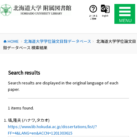
コ
ン
テ
よくある
English
ご質問
ン
ツ
へ
HOME
北海道大学学位論文目録データベース
北海道大学学位論文目
ス
home
chevron_right
chevron_right
録データベース 検索結果
キ
ッ
プ
Search results
Search results are displayed in the origlnal language of each
paper.
1 items found.
塙,隆夫 (ハナワ,タカオ)
https://www.lib.hokudai.ac.jp/dissertations/list/?
FF=4&LANG=en&ACCN=1201303615