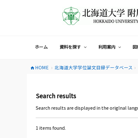
コ
ン
テ
ン
ツ
へ
ス
ホーム
資料を探す
利用案内
図
キ
ッ
プ
HOME
北海道大学学位論文目録データベース
home
chevron_right
chevron_right
Search results
Search results are displayed in the origlnal lang
1 items found.