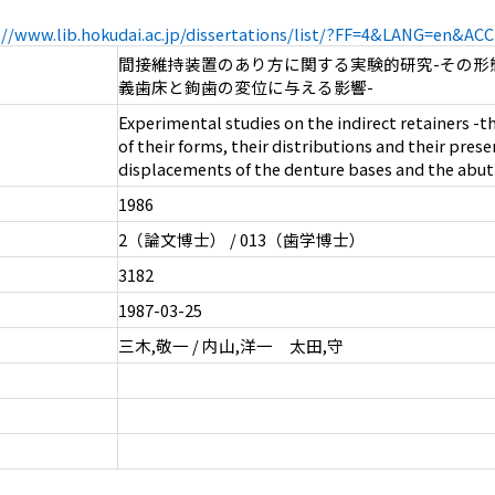
://www.lib.hokudai.ac.jp/dissertations/list/?FF=4&LANG=en&A
間接維持装置のあり方に関する実験的研究-その形態
義歯床と鉤歯の変位に与える影響-
Experimental studies on the indirect retainers -th
of their forms, their distributions and their pres
displacements of the denture bases and the abu
1986
2（論文博士） / 013（歯学博士）
3182
1987-03-25
三木,敬一 / 内山,洋一 太田,守