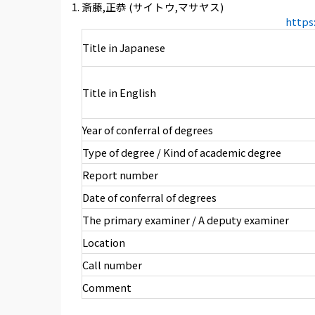
斎藤,正恭 (サイトウ,マサヤス)
https
Title in Japanese
Title in English
Year of conferral of degrees
Type of degree / Kind of academic degree
Report number
Date of conferral of degrees
The primary examiner / A deputy examiner
Location
Call number
Comment