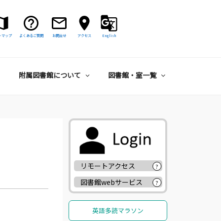
トマップ
よくあるご質問
お問合せ
アクセス
English
附属図書館について
図書館・室一覧
リモートアクセス
?
図書館webサービス
?
英語多読マラソン