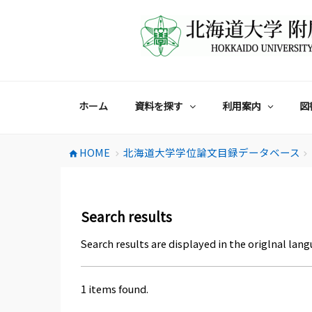
コ
ン
テ
ン
ツ
へ
ス
ホーム
資料を探す
利用案内
図
キ
ッ
プ
HOME
北海道大学学位論文目録データベース
home
chevron_right
chevron_right
Search results
Search results are displayed in the origlnal lang
1 items found.