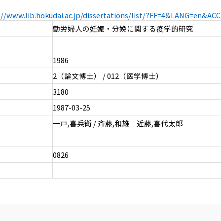
://www.lib.hokudai.ac.jp/dissertations/list/?FF=4&LANG=en&A
勤労婦人の妊娠・分娩に関する疫学的研究
1986
2（論文博士） / 012（医学博士）
3180
1987-03-25
一戸,喜兵衛 / 斉藤,和雄 近藤,喜代太郎
0826