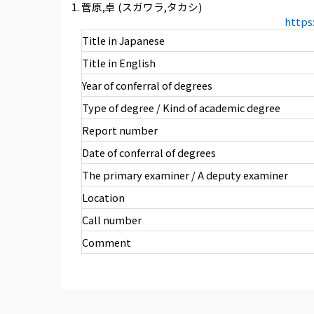
菅原,卓 (スガワラ,タカシ)
https
Title in Japanese
Title in English
Year of conferral of degrees
Type of degree / Kind of academic degree
Report number
Date of conferral of degrees
The primary examiner / A deputy examiner
Location
Call number
Comment