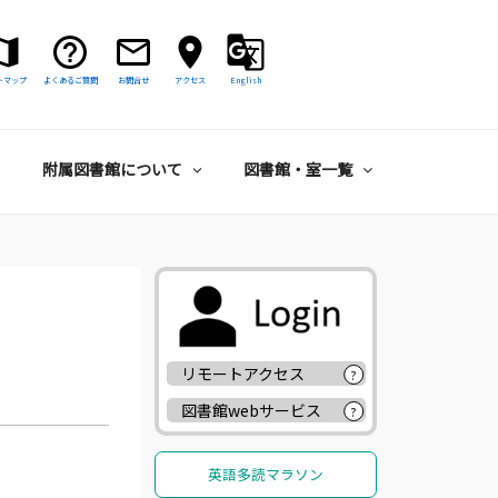
トマップ
よくあるご質問
お問合せ
アクセス
English
附属図書館について
図書館・室一覧
リモートアクセス
?
図書館webサービス
?
英語多読マラソン