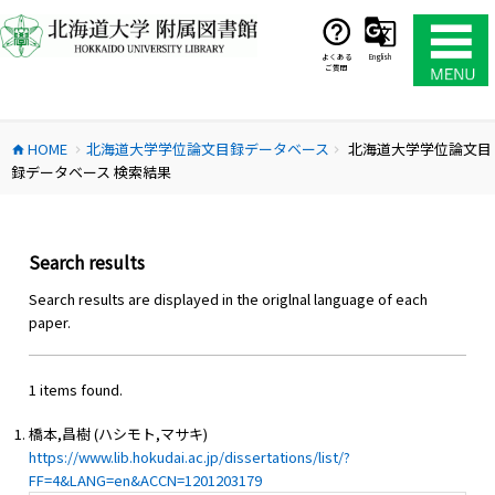
コ
ン
テ
よくある
English
ご質問
ン
ツ
へ
HOME
北海道大学学位論文目録データベース
北海道大学学位論文目
ス
home
chevron_right
chevron_right
録データベース 検索結果
キ
ッ
プ
Search results
Search results are displayed in the origlnal language of each
paper.
1 items found.
橋本,昌樹 (ハシモト,マサキ)
https://www.lib.hokudai.ac.jp/dissertations/list/?
FF=4&LANG=en&ACCN=1201203179